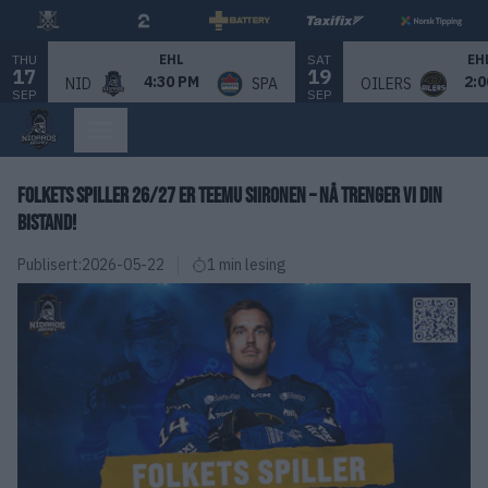
THU
SAT
EHL
EH
17
19
4:30 PM
2:0
NID
SPA
OILERS
SEP
SEP
FOLKETS SPILLER 26/27 ER TEEMU SIIRONEN – NÅ TRENGER VI DIN
BISTAND!
Publisert:
2026-05-22
1 min lesing