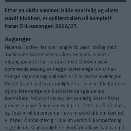
Etter en aktiv sommer, både sportslig og ellers
rundt klubben, er spillerstallen nå komplett
foran EHL-sesongen 2026/27.
Avganger
Nidaros Hockey har over lengre tid vært i dialog med
Joakim Stokvik om veien videre. Selv om Joakim i
utgangspunktet har kontrakt med klubben også
kommende sesong, er begge parter enige om at han
trenger regelmessig spilletid for å fortsette utviklingen.
Da det åpnet seg en ny mulighet for Joakim, ble klubben
og spilleren enige om å avslutte den gjeldende
kontrakten. Nidaros Hockey har samtidig bistått ham i
prosessen med å finne en ny klubb. Dette er nå på plass,
og Joakim vil bli presentert av sin nye klubb om kort tid.
Vi håper klubbskiftet gir Joakim verdifull kamperfaring
og gode utviklingsmuligheter.Forhåpentligvis kan han på