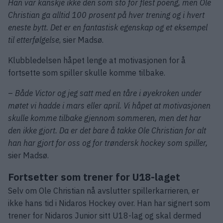
Han var kanskje ikke den som sto for flest poeng, men Ole
Christian ga alltid 100 prosent på hver trening og i hvert
eneste bytt. Det er en fantastisk egenskap og et eksempel
til etterfølgelse
, sier Madsø.
Klubbledelsen håpet lenge at motivasjonen for å
fortsette som spiller skulle komme tilbake.
–
Både Victor og jeg satt med en tåre i øyekroken under
møtet vi hadde i mars eller april. Vi håpet at motivasjonen
skulle komme tilbake gjennom sommeren, men det har
den ikke gjort. Da er det bare å takke Ole Christian for alt
han har gjort for oss og for trøndersk hockey som spiller,
sier Madsø.
Fortsetter som trener for U18-laget
Selv om Ole Christian nå avslutter spillerkarrieren, er
ikke hans tid i Nidaros Hockey over. Han har signert som
trener for Nidaros Junior sitt U18-lag og skal dermed