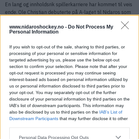
En lang og innholdsrik spillerkarriere har kommet til veis
ende. Ole Christian debuterte på A-laget til Nidaros som
16-åring i 2016/2017-sesongen og har siden vært en
www.nidaroshockey.no -
Do Not Process My
viktig del av klubbens utvikling.
Personal Information
Etter ti sesonger på seniorlaget, 272 offisielle kamper i
If you wish to opt-out of the sale, sharing to third parties, or
Nidaros-drakten og mer enn to tiår med ishockey i
processing of your personal or sensitive information for
Trondheim har han nå valgt å legge skøytene på hylla.
targeted advertising by us, please use the below opt-out
section to confirm your selection. Please note that after your
–
Etter ti år i Nidaros Hockey og 23 år i trøndersk hockey
opt-out request is processed you may continue seeing
har jeg valgt å legge skøytene på hylla. Det har ikke vært et
interest-based ads based on personal information utilized by
lett valg, men alt har sin slutt, og det føles riktig,
sier han.
us or personal information disclosed to third parties prior to
your opt-out. You may separately opt-out of the further
Leangen har vært hans andre hjem
disclosure of your personal information by third parties on the
Ole Christian har tilbrakt store deler av livet i Leangen
IAB’s list of downstream participants. This information may
also be disclosed by us to third parties on the
IAB’s List of
ishall. Gjennom junior- og seniorhockeyen har hallen
Downstream Participants
that may further disclose it to other
vært rammen rundt utallige treninger, kamper, vennskap
third parties.
og minner.
Please note that this website/app uses one or more Google
Personal Data Processing Opt Outs