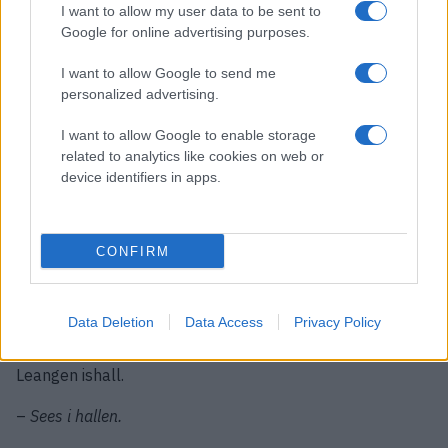
hardt arbeid, lojalitet og en sterk tilknytning til klubben
I want to allow my user data to be sent to
og hockeymiljøet i Trondheim.
Google for online advertising purposes.
Med 272 offisielle kamper har Ole Christian spilt flere
I want to allow Google to send me
personalized advertising.
kamper i Nidaros-drakten enn noen annen spiller.
Takker alle som har vært med på reisen
I want to allow Google to enable storage
related to analytics like cookies on web or
Ole Christian ønsker å takke alle som har bidratt til å
device identifiers in apps.
gjøre hockeyreisen mulig.
–
Jeg vil benytte anledningen til å si tusen takk til alle
CONFIRM
lagkamerater, trenere, materialforvaltere og frivillige – og
ikke minst til dere supportere – gjennom alle disse årene
,
sier Ole Christian.
Data Deletion
Data Access
Privacy Policy
Selv om spillerkarrieren er over, blir han fortsatt å finne i
Leangen ishall.
–
Sees i hallen.