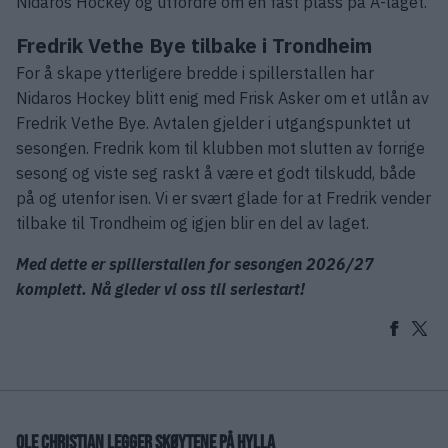
Nidaros Hockey og utfordre om en fast plass på A-laget.
Fredrik Vethe Bye tilbake i Trondheim
For å skape ytterligere bredde i spillerstallen har
Nidaros Hockey blitt enig med Frisk Asker om et utlån av
Fredrik Vethe Bye. Avtalen gjelder i utgangspunktet ut
sesongen. Fredrik kom til klubben mot slutten av forrige
sesong og viste seg raskt å være et godt tilskudd, både
på og utenfor isen. Vi er svært glade for at Fredrik vender
tilbake til Trondheim og igjen blir en del av laget.
Med dette er spillerstallen for sesongen 2026/27
komplett. Nå gleder vi oss til seriestart!
OLE CHRISTIAN LEGGER SKØYTENE PÅ HYLLA