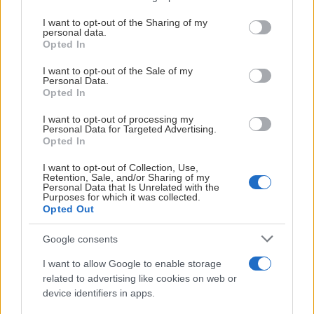
–
Leangen ishall har vært mitt andre hjem i over 20 år. Det
services and may gather and store information including but
not limited to your visit or usage behaviour. You may click to
I want to opt-out of the Sharing of my
er et utrolig fint miljø, og det er skapt minner i hallen som
personal data.
grant or deny consent to Google and its third-party tags to
jeg vil ta med meg resten av livet
, sier han.
Opted In
use your data for below specified purposes in below Google
consent section.
Han trekker særlig fram alle menneskene han har møtt
I want to opt-out of the Sale of my
Personal Data.
gjennom hockeyen.
Opted In
–
Ishockey er en fantastisk sport som knytter relasjoner
I want to opt-out of processing my
Personal Data for Targeted Advertising.
på en helt spesiell måte. Å spille junior- og seniorhockey i
Opted In
Trondheim har vært et eventyr. Trondheim er, og vil alltid
I want to opt-out of Collection, Use,
være, en hockeyby.
Retention, Sale, and/or Sharing of my
Personal Data that Is Unrelated with the
Flest kamper i Nidaros-drakten
Purposes for which it was collected.
Opted Out
Siden debuten som 16-åring i 2016/2017-sesongen har
Ole Christian vært en sentral del av Nidaros Hockey. Han
Google consents
har fulgt klubben gjennom en lang og målrettet satsing
I want to allow Google to enable storage
for å få trøndersk ishockey tilbake til det øverste nivået.
related to advertising like cookies on web or
device identifiers in apps.
Gjennom ti sesonger på A-laget har han bidratt med