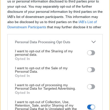
us or personal information disclosed to third parties prior to
your opt-out. You may separately opt-out of the further
disclosure of your personal information by third parties on the
IAB’s list of downstream participants. This information may
also be disclosed by us to third parties on the
IAB’s List of
Downstream Participants
that may further disclose it to other
third parties.
Please note that this website/app uses one or more Google
Personal Data Processing Opt Outs
services and may gather and store information including but
NIDAROS HOCKEY APPEN
not limited to your visit or usage behaviour. You may click to
I want to opt-out of the Sharing of my
personal data.
grant or deny consent to Google and its third-party tags to
Opted In
use your data for below specified purposes in below Google
consent section.
I want to opt-out of the Sale of my
LAST NED APPEN HER
Personal Data.
Opted In
I want to opt-out of processing my
Personal Data for Targeted Advertising.
Opted In
I want to opt-out of Collection, Use,
Retention, Sale, and/or Sharing of my
Personal Data that Is Unrelated with the