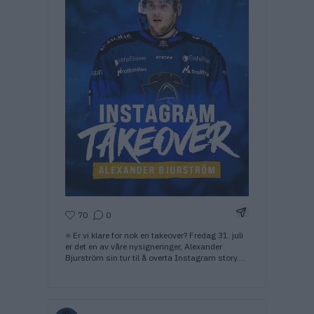
Del Instagram-i
70
0
⭐️ Er vi klare for nok en takeover? Fredag 31. juli
er det en av våre nysigneringer, Alexander
Bjurström sin tur til å overta Instagram story.
Følg med 💙👀 #takeover #instagram #hockey
#nidaros