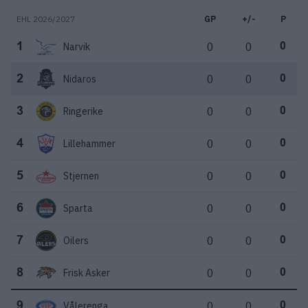
EHL 2026/2027
GP
+/-
P
Narvik
0
0
1
0
Nidaros
0
0
2
0
Ringerike
0
0
3
0
Lillehammer
0
0
4
0
Stjernen
0
0
5
0
Sparta
0
0
6
0
Oilers
0
0
7
0
Frisk Asker
0
0
8
0
Vålerenga
0
0
9
0