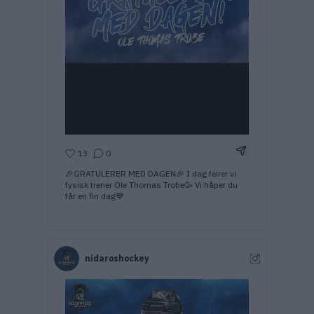
Del Instagram-i
13
0
🎉GRATULERER MED DAGEN🎉 I dag feirer vi
fysisk trener Ole Thomas Trobe🥳 Vi håper du
får en fin dag💙
nidaroshockey