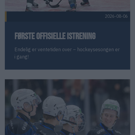
2026-08-06
Første offisielle istrening
Endelig er ventetiden over – hockeysesongen er
i gang!
Flere nyheter
Siste endringer på plass – troppen for 2026/27 er komplett! P