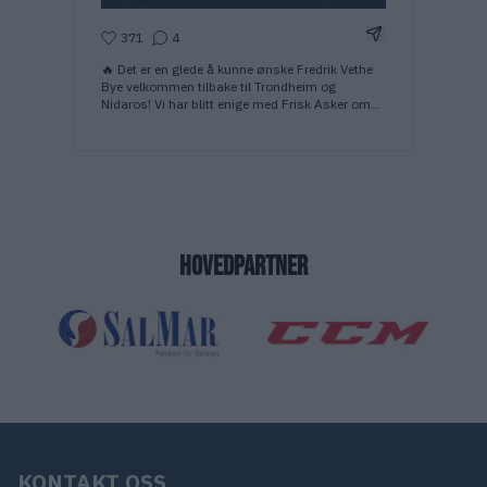
Del Instagram-i
371
4
🔥 Det er en glede å kunne ønske Fredrik Vethe
Bye velkommen tilbake til Trondheim og
Nidaros! Vi har blitt enige med Frisk Asker om
en låneavtale som i utgangspunktet strekker
seg ut 26/27-sesongen 💙🤝🏼
HOVEDPARTNER
KONTAKT OSS