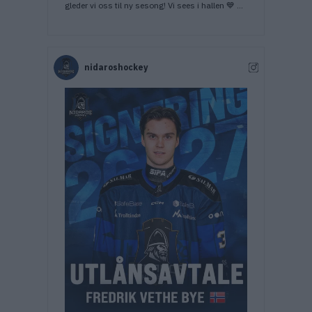
gleder vi oss til ny sesong! Vi sees i hallen 💙 💡
Har du husket å sikre favorittplassen din for
sesongen? Hvis ikke finner du link til sesongkort
i bio, eller i kommentarfeltet 👇🏼 🖥️ På våre
hjemmesider kan du lese en rykende fersk
artikkel med utfyllende info om de siste
nidaroshockey
endringene i troppen 🤝