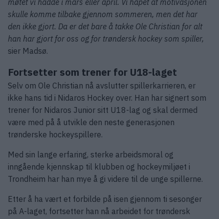
møtet vi hadde i mars eller april. Vi håpet at motivasjonen
skulle komme tilbake gjennom sommeren, men det har
den ikke gjort. Da er det bare å takke Ole Christian for alt
han har gjort for oss og for trøndersk hockey som spiller,
sier Madsø.
Fortsetter som trener for U18-laget
Selv om Ole Christian nå avslutter spillerkarrieren, er
ikke hans tid i Nidaros Hockey over. Han har signert som
trener for Nidaros Junior sitt U18-lag og skal dermed
være med på å utvikle den neste generasjonen
trønderske hockeyspillere.
Med sin lange erfaring, sterke arbeidsmoral og
inngående kjennskap til klubben og hockeymiljøet i
Trondheim har han mye å gi videre til de unge spillerne.
Etter å ha vært et forbilde på isen gjennom ti sesonger
på A-laget, fortsetter han nå arbeidet for trøndersk