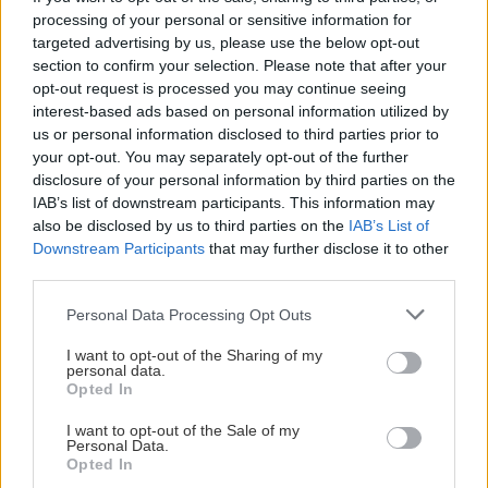
utgangspunktet har kontrakt med klubben også
processing of your personal or sensitive information for
kommende sesong, er begge parter enige om at han
targeted advertising by us, please use the below opt-out
trenger regelmessig spilletid for å fortsette utviklingen.
section to confirm your selection. Please note that after your
Da det åpnet seg en ny mulighet for Joakim, ble klubben
opt-out request is processed you may continue seeing
og spilleren enige om å avslutte den gjeldende
interest-based ads based on personal information utilized by
us or personal information disclosed to third parties prior to
kontrakten. Nidaros Hockey har samtidig bistått ham i
your opt-out. You may separately opt-out of the further
prosessen med å finne en ny klubb. Dette er nå på plass,
disclosure of your personal information by third parties on the
og Joakim vil bli presentert av sin nye klubb om kort tid.
IAB’s list of downstream participants. This information may
Vi håper klubbskiftet gir Joakim verdifull kamperfaring
also be disclosed by us to third parties on the
IAB’s List of
og gode utviklingsmuligheter.Forhåpentligvis kan han på
Downstream Participants
that may further disclose it to other
third parties.
et senere tidspunkt vende tilbake til Nidaros Hockey
med ytterligere erfaring.
Please note that this website/app uses one or more Google
Personal Data Processing Opt Outs
services and may gather and store information including but
Felix Kvernstad har valgt å avslutte kontrakten med
not limited to your visit or usage behaviour. You may click to
I want to opt-out of the Sharing of my
personal data.
Nidaros Hockey for å fortsette karrieren i Sverige. Han
grant or deny consent to Google and its third-party tags to
Opted In
hadde opprinnelig ett år igjen av avtalen med klubben. Vi
use your data for below specified purposes in below Google
consent section.
takker både Joakim og Felix for innsatsen i Nidaros-
I want to opt-out of the Sale of my
Personal Data.
drakten og ønsker dem lykke til videre.
Opted In