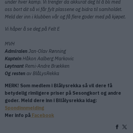
under hver kamp. Vi trenger da akkurat deg til å bli med
oss bort dit så vi får fylt plassene og bidra til samholdet.
Meld der inn i klubben vår og få flere goder med på kjøpet.
Vi håper å se deg på Felt E
MVH
Admiralen
Jan-Olav Rønning
Kaptein
Håkon Aalberg Markovic
Løytnant
Remi-Andre Brækken
Og resten
av BlåLysRekka
MERK! Som medlem i Blålysrekka så vil dere få
betydelig rimligere priser på Sesongkort og andre
goder. Meld dere inn i Bllålysrekka idag:
Spondinnmelding
Mer info på
Facebook