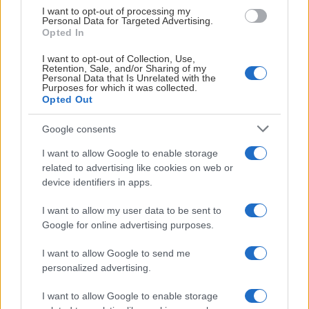
Utviklingskontrakter
I want to opt-out of processing my
Personal Data for Targeted Advertising.
Nidaros Hockey var forrige sesong klubben som
Opted In
benyttet flest unge, lokale spillere i EHL. Satsingen på
I want to opt-out of Collection, Use,
egne spillere har alltid stått sentralt i klubben, og det vil
Retention, Sale, and/or Sharing of my
Personal Data that Is Unrelated with the
den fortsette å gjøre. Vi har også i år spillere i U20-alder.
Purposes for which it was collected.
Flere av våre juniorspillere er med og konkurrerer om
Opted Out
spilletid på A-laget. I første omgang har klubben signert
Google consents
nye utviklingskontrakter med Emil Dahl og Emil Hegle. Vi
er glade for at begge ønsker å fortsette utviklingen i
I want to allow Google to enable storage
Nidaros Hockey og utfordre om en fast plass på A-laget.
related to advertising like cookies on web or
device identifiers in apps.
Fredrik Vethe Bye tilbake i Trondheim
I want to allow my user data to be sent to
For å skape ytterligere bredde i spillerstallen har
Google for online advertising purposes.
Nidaros Hockey blitt enig med Frisk Asker om et utlån av
Fredrik Vethe Bye. Avtalen gjelder i utgangspunktet ut
I want to allow Google to send me
sesongen. Fredrik kom til klubben mot slutten av forrige
personalized advertising.
sesong og viste seg raskt å være et godt tilskudd, både
I want to allow Google to enable storage
på og utenfor isen. Vi er svært glade for at Fredrik vender