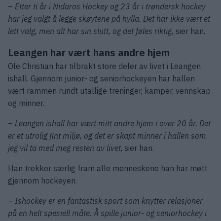
–
Etter ti år i Nidaros Hockey og 23 år i trøndersk hockey
har jeg valgt å legge skøytene på hylla. Det har ikke vært et
lett valg, men alt har sin slutt, og det føles riktig,
sier han.
Leangen har vært hans andre hjem
Ole Christian har tilbrakt store deler av livet i Leangen
ishall. Gjennom junior- og seniorhockeyen har hallen
vært rammen rundt utallige treninger, kamper, vennskap
og minner.
–
Leangen ishall har vært mitt andre hjem i over 20 år. Det
er et utrolig fint miljø, og det er skapt minner i hallen som
jeg vil ta med meg resten av livet
, sier han.
Han trekker særlig fram alle menneskene han har møtt
gjennom hockeyen.
–
Ishockey er en fantastisk sport som knytter relasjoner
på en helt spesiell måte. Å spille junior- og seniorhockey i