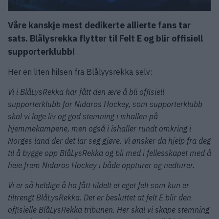
Våre kanskje mest dedikerte allierte fans tar
sats. Blålysrekka flytter til Felt E og blir offisiell
supporterklubb!
Her en liten hilsen fra Blålyysrekka selv:
Vi i BlåLysRekka har fått den ære å bli offisiell
supporterklubb for Nidaros Hockey, som supporterklubb
skal vi lage liv og god stemning i ishallen på
hjemmekampene, men også i ishaller rundt omkring i
Norges land der det lar seg gjøre. Vi ønsker da hjelp fra deg
til å bygge opp BlåLysRekka og bli med i fellesskapet med å
heie frem Nidaros Hockey i både oppturer og nedturer.
Vi er så heldige å ha fått tildelt et eget felt som kun er
tiltrengt BlåLysRekka. Det er besluttet at felt E blir den
offisielle BlåLysRekka tribunen. Her skal vi skape stemning