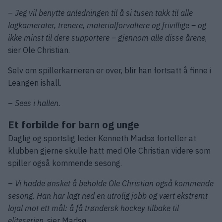
–
Jeg vil benytte anledningen til å si tusen takk til alle
lagkamerater, trenere, materialforvaltere og frivillige – og
ikke minst til dere supportere – gjennom alle disse årene
,
sier Ole Christian.
Selv om spillerkarrieren er over, blir han fortsatt å finne i
Leangen ishall.
–
Sees i hallen.
Et forbilde for barn og unge
Daglig og sportslig leder Kenneth Madsø forteller at
klubben gjerne skulle hatt med Ole Christian videre som
spiller også kommende sesong.
–
Vi hadde ønsket å beholde Ole Christian også kommende
sesong. Han har lagt ned en utrolig jobb og vært ekstremt
lojal mot ett mål: å få trøndersk hockey tilbake til
eliteserien
, sier Madsø.