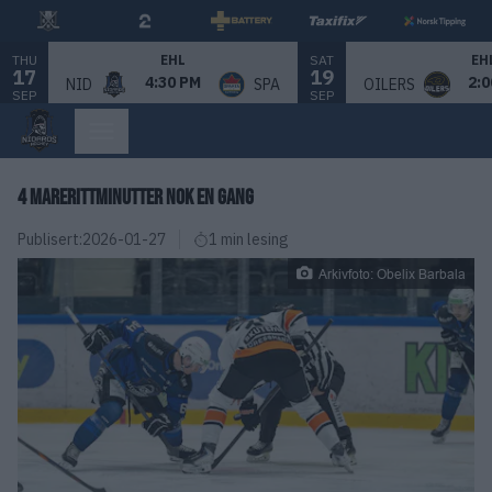
THU
SAT
EHL
EH
17
19
4:30 PM
2:0
NID
SPA
OILERS
SEP
SEP
4 MARERITTMINUTTER NOK EN GANG
Publisert:
2026-01-27
1 min lesing
Arkivfoto: Obelix Barbala