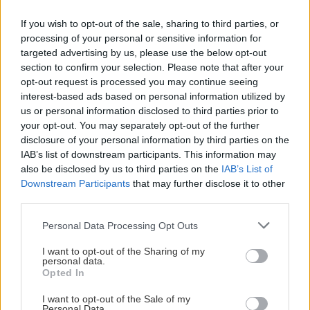
årets spillerstall, før spillerne entrer isen og gjør opp i en
underholdende internkamp. Her får du se både nye og
If you wish to opt-out of the sale, sharing to third parties, or
kjente spillere i aksjon, og kanskje noen tidlige tegn på
processing of your personal or sensitive information for
hvilke spillere og rekker som kan utmerke seg i løpet av
targeted advertising by us, please use the below opt-out
section to confirm your selection. Please note that after your
sesongen.
opt-out request is processed you may continue seeing
interest-based ads based on personal information utilized by
Etter kampen blir det mulighet til å møte hele laget, slå
us or personal information disclosed to third parties prior to
av en prat med spillerne og få bilder eller autografer.
your opt-out. You may separately opt-out of the further
Dette er en fin anledning for både store og små til å
disclosure of your personal information by third parties on the
komme tett på laget før sesongen for alvor braker løs.
IAB’s list of downstream participants. This information may
also be disclosed by us to third parties on the
IAB’s List of
Som en ekstra bonus deler vi ut gratis popcorn til alle
Downstream Participants
that may further disclose it to other
som møter opp!
third parties.
Please note that this website/app uses one or more Google
Ta med deg familie, venner og andre hockeyentusiaster
Personal Data Processing Opt Outs
services and may gather and store information including but
til hallen. Vi gleder oss til å samle hockeyfamilien igjen
not limited to your visit or usage behaviour. You may click to
I want to opt-out of the Sharing of my
og starte sesongen sammen med dere!
personal data.
grant or deny consent to Google and its third-party tags to
Opted In
use your data for below specified purposes in below Google
consent section.
I want to opt-out of the Sale of my
Personal Data.