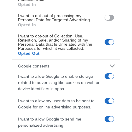
Opted In
I want to opt-out of processing my
Personal Data for Targeted Advertising.
SISTE ENDRINGER PÅ PLASS – TROPPEN FOR 2026/27 ER
Opted In
KOMPLETT!
I want to opt-out of Collection, Use,
Retention, Sale, and/or Sharing of my
Publisert:
2026-07-29
2 min lesing
Personal Data that Is Unrelated with the
Purposes for which it was collected.
Sven-Erik Knoff | FotoKnoff
Opted Out
Google consents
I want to allow Google to enable storage
related to advertising like cookies on web or
device identifiers in apps.
I want to allow my user data to be sent to
Google for online advertising purposes.
I want to allow Google to send me
personalized advertising.