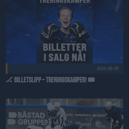
🏒 BILLETSLIPP – TRENINGSKAMPER! 🎟️ Publisert 2026-
2026-08-09
🏒 BILLETSLIPP – TRENINGSKAMPER! 🎟️
Første offisielle istrening Publisert 2026-08-06