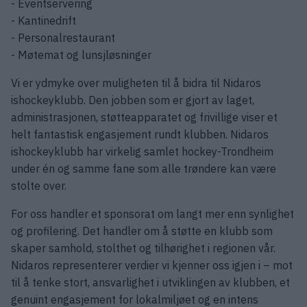
- Eventservering
- Kantinedrift
- Personalrestaurant
- Møtemat og lunsjløsninger
Vi er ydmyke over muligheten til å bidra til Nidaros
ishockeyklubb. Den jobben som er gjort av laget,
administrasjonen, støtteapparatet og frivillige viser et
helt fantastisk engasjement rundt klubben. Nidaros
ishockeyklubb har virkelig samlet hockey-Trondheim
under én og samme fane som alle trøndere kan være
stolte over.
For oss handler et sponsorat om langt mer enn synlighet
og profilering. Det handler om å støtte en klubb som
skaper samhold, stolthet og tilhørighet i regionen vår.
Nidaros representerer verdier vi kjenner oss igjen i – mot
til å tenke stort, ansvarlighet i utviklingen av klubben, et
genuint engasjement for lokalmiljøet og en intens