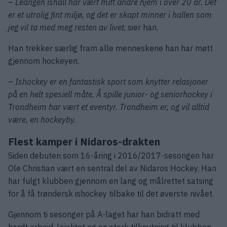
–
Leangen ishall har vært mitt andre hjem i over 20 år. Det
er et utrolig fint miljø, og det er skapt minner i hallen som
jeg vil ta med meg resten av livet
, sier han.
Han trekker særlig fram alle menneskene han har møtt
gjennom hockeyen.
–
Ishockey er en fantastisk sport som knytter relasjoner
på en helt spesiell måte. Å spille junior- og seniorhockey i
Trondheim har vært et eventyr. Trondheim er, og vil alltid
være, en hockeyby.
Flest kamper i Nidaros-drakten
Siden debuten som 16-åring i 2016/2017-sesongen har
Ole Christian vært en sentral del av Nidaros Hockey. Han
har fulgt klubben gjennom en lang og målrettet satsing
for å få trøndersk ishockey tilbake til det øverste nivået.
Gjennom ti sesonger på A-laget har han bidratt med