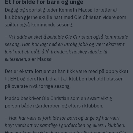
Et forbilde for barn og unge
Daglig og sportslig leder Kenneth Madsø forteller at
klubben gjerne skulle hatt med Ole Christian videre som
spiller også kommende sesong.
–
Vi hadde ønsket å beholde Ole Christian også kommende
sesong. Han har lagt ned en utrolig jobb og vært ekstremt
lojal mot ett mål: å få trøndersk hockey tilbake til
eliteserien
, sier Madsø.
Det er ekstra fortjent at han fikk være med på opprykket
til EHL og deretter bidra til at klubben beholdt plassen
på øverste nivå forrige sesong.
Madsø beskriver Ole Christian som en svært viktig
person både i garderoben og ellers i klubben.
–
Han har vært et forbilde for barn og unge og har vært
høyt verdsatt av samtlige i garderoben og ellers i klubben.
Han var kanskje ikke den som sto for flest poeng, men Ole