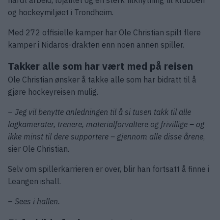
hardt arbeid, lojalitet og en sterk tilknytning til klubben
og hockeymiljøet i Trondheim.
Med 272 offisielle kamper har Ole Christian spilt flere
kamper i Nidaros-drakten enn noen annen spiller.
Takker alle som har vært med på reisen
Ole Christian ønsker å takke alle som har bidratt til å
gjøre hockeyreisen mulig.
–
Jeg vil benytte anledningen til å si tusen takk til alle
lagkamerater, trenere, materialforvaltere og frivillige – og
ikke minst til dere supportere – gjennom alle disse årene
,
sier Ole Christian.
Selv om spillerkarrieren er over, blir han fortsatt å finne i
Leangen ishall.
–
Sees i hallen.