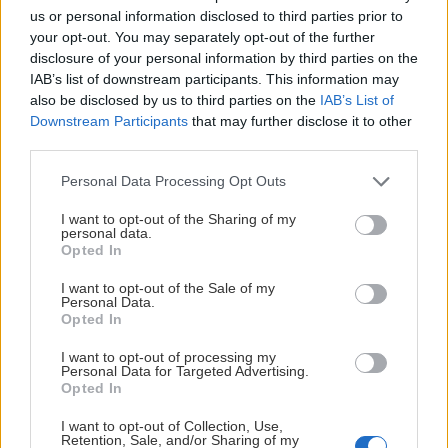
us or personal information disclosed to third parties prior to
Fredrik Vethe Bye tilbake i Trondheim
your opt-out. You may separately opt-out of the further
disclosure of your personal information by third parties on the
For å skape ytterligere bredde i spillerstallen har
IAB’s list of downstream participants. This information may
Nidaros Hockey blitt enig med Frisk Asker om et utlån av
also be disclosed by us to third parties on the
IAB’s List of
Fredrik Vethe Bye. Avtalen gjelder i utgangspunktet ut
Downstream Participants
that may further disclose it to other
sesongen. Fredrik kom til klubben mot slutten av forrige
third parties.
sesong og viste seg raskt å være et godt tilskudd, både
Please note that this website/app uses one or more Google
Personal Data Processing Opt Outs
på og utenfor isen. Vi er svært glade for at Fredrik vender
services and may gather and store information including but
tilbake til Trondheim og igjen blir en del av laget.
not limited to your visit or usage behaviour. You may click to
I want to opt-out of the Sharing of my
personal data.
grant or deny consent to Google and its third-party tags to
Opted In
Med dette er spillerstallen for sesongen 2026/27
use your data for below specified purposes in below Google
consent section.
komplett. Nå gleder vi oss til seriestart!
I want to opt-out of the Sale of my
Personal Data.
Opted In
I want to opt-out of processing my
Personal Data for Targeted Advertising.
Opted In
I want to opt-out of Collection, Use,
OLE CHRISTIAN LEGGER SKØYTENE PÅ HYLLA
Retention, Sale, and/or Sharing of my