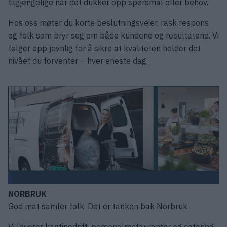
tilgjengelige når det dukker opp spørsmål eller behov.
Hos oss møter du korte beslutningsveier, rask respons
og folk som bryr seg om både kundene og resultatene. Vi
følger opp jevnlig for å sikre at kvaliteten holder det
nivået du forventer – hver eneste dag.
NORBRUK
God mat samler folk. Det er tanken bak Norbruk.
Vi leverer kantinedrift, personalrestauranter og catering