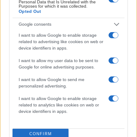
Personal Data that Is Unrelated with the
Purposes for which it was collected.
Publisert:
2026-07-26
4 min lesing
Opted Out
Marita Madsø
Google consents
I want to allow Google to enable storage
related to advertising like cookies on web or
device identifiers in apps.
I want to allow my user data to be sent to
Google for online advertising purposes.
I want to allow Google to send me
personalized advertising.
I want to allow Google to enable storage
Etter ti sesonger på A-laget i Nidaros Hockey og
related to analytics like cookies on web or
23 år i trøndersk ishockey har Ole Christian
device identifiers in apps.
Westad Larssen bestemt seg for å avslutte
spillerkarrieren.
CONFIRM