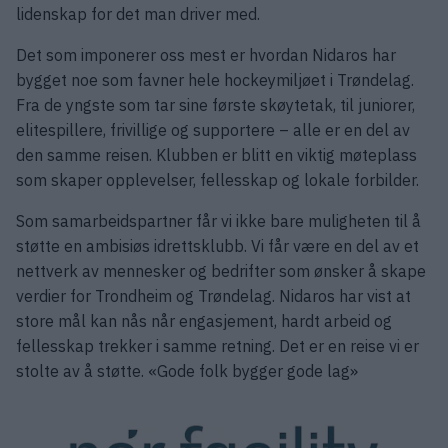
lidenskap for det man driver med.
Det som imponerer oss mest er hvordan Nidaros har
bygget noe som favner hele hockeymiljøet i Trøndelag.
Fra de yngste som tar sine første skøytetak, til juniorer,
elitespillere, frivillige og supportere – alle er en del av
den samme reisen. Klubben er blitt en viktig møteplass
som skaper opplevelser, fellesskap og lokale forbilder.
Som samarbeidspartner får vi ikke bare muligheten til å
støtte en ambisiøs idrettsklubb. Vi får være en del av et
nettverk av mennesker og bedrifter som ønsker å skape
verdier for Trondheim og Trøndelag. Nidaros har vist at
store mål kan nås når engasjement, hardt arbeid og
fellesskap trekker i samme retning. Det er en reise vi er
stolte av å støtte. «Gode folk bygger gode lag»