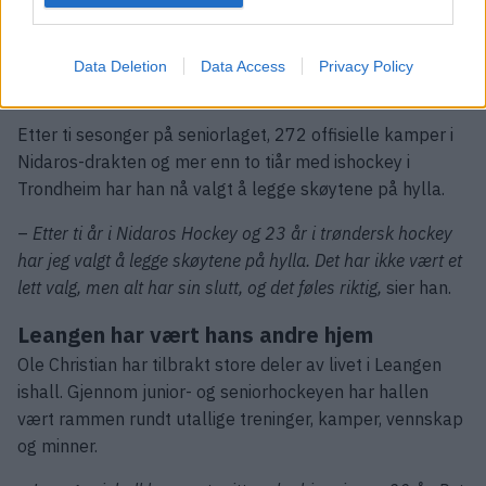
En lang og innholdsrik spillerkarriere har kommet til veis
ende. Ole Christian debuterte på A-laget til Nidaros som
16-åring i 2016/2017-sesongen og har siden vært en
Data Deletion
Data Access
Privacy Policy
viktig del av klubbens utvikling.
Etter ti sesonger på seniorlaget, 272 offisielle kamper i
Nidaros-drakten og mer enn to tiår med ishockey i
Trondheim har han nå valgt å legge skøytene på hylla.
–
Etter ti år i Nidaros Hockey og 23 år i trøndersk hockey
har jeg valgt å legge skøytene på hylla. Det har ikke vært et
lett valg, men alt har sin slutt, og det føles riktig,
sier han.
Leangen har vært hans andre hjem
Ole Christian har tilbrakt store deler av livet i Leangen
ishall. Gjennom junior- og seniorhockeyen har hallen
vært rammen rundt utallige treninger, kamper, vennskap
og minner.