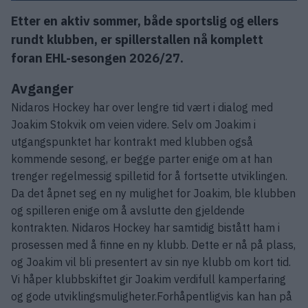
Etter en aktiv sommer, både sportslig og ellers
rundt klubben, er spillerstallen nå komplett
foran EHL-sesongen 2026/27.
Avganger
Nidaros Hockey har over lengre tid vært i dialog med
Joakim Stokvik om veien videre. Selv om Joakim i
utgangspunktet har kontrakt med klubben også
kommende sesong, er begge parter enige om at han
trenger regelmessig spilletid for å fortsette utviklingen.
Da det åpnet seg en ny mulighet for Joakim, ble klubben
og spilleren enige om å avslutte den gjeldende
kontrakten. Nidaros Hockey har samtidig bistått ham i
prosessen med å finne en ny klubb. Dette er nå på plass,
og Joakim vil bli presentert av sin nye klubb om kort tid.
Vi håper klubbskiftet gir Joakim verdifull kamperfaring
og gode utviklingsmuligheter.Forhåpentligvis kan han på