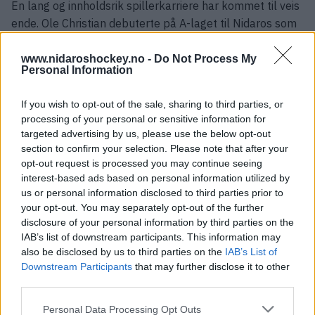
En lang og innholdsrik spillerkarriere har kommet til veis
ende. Ole Christian debuterte på A-laget til Nidaros som
16-åring i 2016/2017-sesongen og har siden vært en
viktig del av klubbens utvikling.
www.nidaroshockey.no -
Do Not Process My
Personal Information
Etter ti sesonger på seniorlaget, 272 offisielle kamper i
Nidaros-drakten og mer enn to tiår med ishockey i
If you wish to opt-out of the sale, sharing to third parties, or
processing of your personal or sensitive information for
Trondheim har han nå valgt å legge skøytene på hylla.
targeted advertising by us, please use the below opt-out
section to confirm your selection. Please note that after your
–
Etter ti år i Nidaros Hockey og 23 år i trøndersk hockey
opt-out request is processed you may continue seeing
har jeg valgt å legge skøytene på hylla. Det har ikke vært et
interest-based ads based on personal information utilized by
lett valg, men alt har sin slutt, og det føles riktig,
sier han.
us or personal information disclosed to third parties prior to
your opt-out. You may separately opt-out of the further
Leangen har vært hans andre hjem
disclosure of your personal information by third parties on the
Ole Christian har tilbrakt store deler av livet i Leangen
IAB’s list of downstream participants. This information may
also be disclosed by us to third parties on the
IAB’s List of
ishall. Gjennom junior- og seniorhockeyen har hallen
Downstream Participants
that may further disclose it to other
vært rammen rundt utallige treninger, kamper, vennskap
third parties.
og minner.
Please note that this website/app uses one or more Google
Personal Data Processing Opt Outs