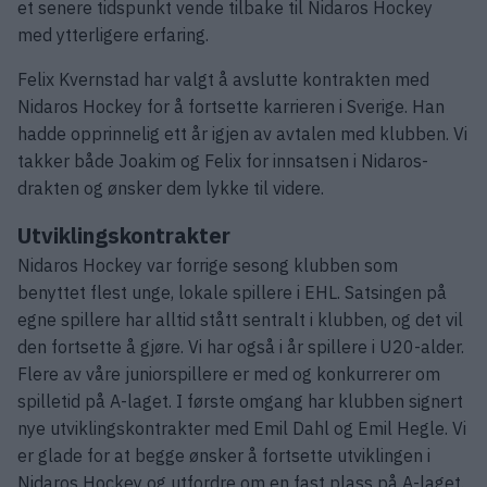
et senere tidspunkt vende tilbake til Nidaros Hockey
med ytterligere erfaring.
Felix Kvernstad har valgt å avslutte kontrakten med
Nidaros Hockey for å fortsette karrieren i Sverige. Han
hadde opprinnelig ett år igjen av avtalen med klubben. Vi
takker både Joakim og Felix for innsatsen i Nidaros-
drakten og ønsker dem lykke til videre.
Utviklingskontrakter
Nidaros Hockey var forrige sesong klubben som
benyttet flest unge, lokale spillere i EHL. Satsingen på
egne spillere har alltid stått sentralt i klubben, og det vil
den fortsette å gjøre. Vi har også i år spillere i U20-alder.
Flere av våre juniorspillere er med og konkurrerer om
spilletid på A-laget. I første omgang har klubben signert
nye utviklingskontrakter med Emil Dahl og Emil Hegle. Vi
er glade for at begge ønsker å fortsette utviklingen i
Nidaros Hockey og utfordre om en fast plass på A-laget.