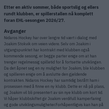
Etter en aktiv sommer, både sportslig og ellers
rundt klubben, er spillerstallen nå komplett
foran EHL-sesongen 2026/27.
Avganger
Nidaros Hockey har over lengre tid vært i dialog med
Joakim Stokvik om veien videre. Selv om Joakim i
utgangspunktet har kontrakt med klubben også
kommende sesong, er begge parter enige om at han
trenger regelmessig spilletid for å fortsette utviklingen.
Da det åpnet seg en ny mulighet for Joakim, ble klubben
og spilleren enige om å avslutte den gjeldende
kontrakten. Nidaros Hockey har samtidig bistått ham i
prosessen med å finne en ny klubb. Dette er nå på plass,
og Joakim vil bli presentert av sin nye klubb om kort tid.
Vi håper klubbskiftet gir Joakim verdifull kamperfaring
og gode utviklingsmuligheter.Forhåpentligvis kan han på