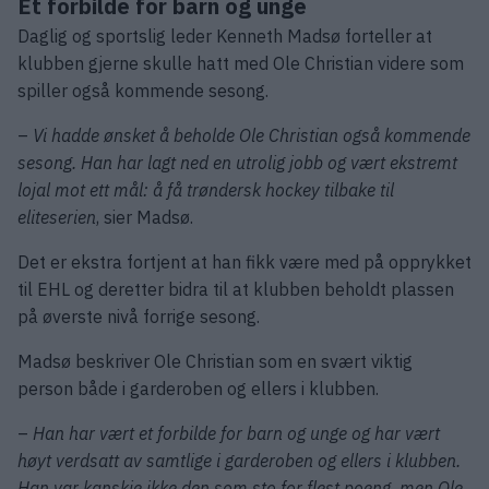
Et forbilde for barn og unge
Daglig og sportslig leder Kenneth Madsø forteller at
klubben gjerne skulle hatt med Ole Christian videre som
spiller også kommende sesong.
–
Vi hadde ønsket å beholde Ole Christian også kommende
sesong. Han har lagt ned en utrolig jobb og vært ekstremt
lojal mot ett mål: å få trøndersk hockey tilbake til
eliteserien
, sier Madsø.
Det er ekstra fortjent at han fikk være med på opprykket
til EHL og deretter bidra til at klubben beholdt plassen
på øverste nivå forrige sesong.
Madsø beskriver Ole Christian som en svært viktig
person både i garderoben og ellers i klubben.
–
Han har vært et forbilde for barn og unge og har vært
høyt verdsatt av samtlige i garderoben og ellers i klubben.
Han var kanskje ikke den som sto for flest poeng, men Ole