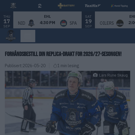
THU
SAT
EHL
EH
17
19
4:30 PM
2:0
NID
SPA
OILERS
SEP
SEP
FORHÅNDSBESTILL DIN REPLICA-DRAKT FOR 2026/27-SESONGEN!
Publisert:
2026-05-20
1 min lesing
Lars Rune Skaug