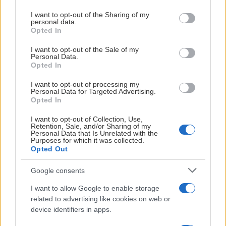
–
Leangen ishall har vært mitt andre hjem i over 20 år. Det
services and may gather and store information including but
er et utrolig fint miljø, og det er skapt minner i hallen som
not limited to your visit or usage behaviour. You may click to
I want to opt-out of the Sharing of my
personal data.
grant or deny consent to Google and its third-party tags to
jeg vil ta med meg resten av livet
, sier han.
Opted In
use your data for below specified purposes in below Google
consent section.
Han trekker særlig fram alle menneskene han har møtt
I want to opt-out of the Sale of my
Personal Data.
gjennom hockeyen.
Opted In
–
Ishockey er en fantastisk sport som knytter relasjoner
I want to opt-out of processing my
Personal Data for Targeted Advertising.
på en helt spesiell måte. Å spille junior- og seniorhockey i
Opted In
Trondheim har vært et eventyr. Trondheim er, og vil alltid
være, en hockeyby.
I want to opt-out of Collection, Use,
Retention, Sale, and/or Sharing of my
Personal Data that Is Unrelated with the
Flest kamper i Nidaros-drakten
Purposes for which it was collected.
Opted Out
Siden debuten som 16-åring i 2016/2017-sesongen har
Ole Christian vært en sentral del av Nidaros Hockey. Han
Google consents
har fulgt klubben gjennom en lang og målrettet satsing
I want to allow Google to enable storage
for å få trøndersk ishockey tilbake til det øverste nivået.
related to advertising like cookies on web or
device identifiers in apps.
Gjennom ti sesonger på A-laget har han bidratt med
hardt arbeid, lojalitet og en sterk tilknytning til klubben