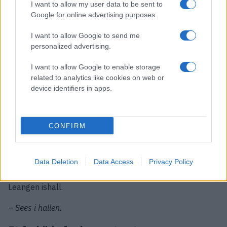
I want to allow my user data to be sent to
og hockeymiljøet i Trondheim.
Google for online advertising purposes.
Med 272 offisielle kamper har Ole Christian spilt flere
I want to allow Google to send me
kamper i Nidaros-drakten enn noen annen spiller.
personalized advertising.
Takker alle som har vært med på reisen
I want to allow Google to enable storage
related to analytics like cookies on web or
Ole Christian ønsker å takke alle som har bidratt til å
device identifiers in apps.
gjøre hockeyreisen mulig.
–
Jeg vil benytte anledningen til å si tusen takk til alle
CONFIRM
lagkamerater, trenere, materialforvaltere og frivillige – og
ikke minst til dere supportere – gjennom alle disse årene
,
sier Ole Christian.
Data Deletion
Data Access
Privacy Policy
Selv om spillerkarrieren er over, blir han fortsatt å finne i
Leangen ishall.
–
Sees i hallen.