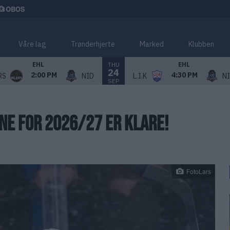
Våre lag
Trønderhjerte
Marked
Klubben
THU
EHL
EHL
24
2:00 PM
4:30 PM
RS
NID
L.I.K
N
SEP
E FOR 2026/27 ER KLARE!
FotoLars