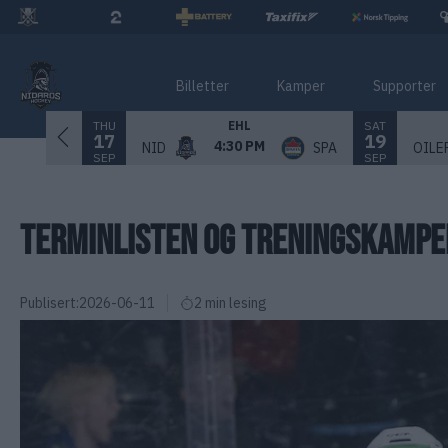
Billetter
Kamper
Supporter
THU
SAT
EHL
17
19
4:30 PM
NID
SPA
OILE
SEP
SEP
TERMINLISTEN OG TRENINGSKAMPEN
Publisert:
2026-06-11
2 min lesing