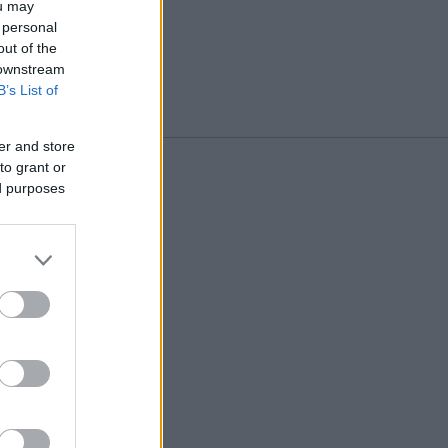
ou may
 personal
out of the
 downstream
B’s List of
er and store
to grant or
ed purposes