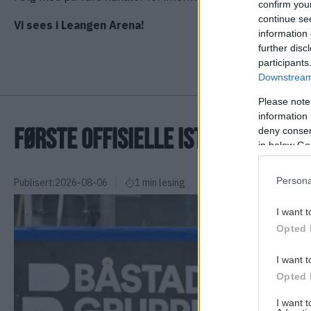
confirm you
continue se
Vi sees i Leangen Arena!
information 
further disc
participants
Downstream 
Please note
information 
FØRSTE OFFISIELLE ISTRENING
deny consent
in below Go
Persona
Publisert:
2026-08-06
1 min lesing
I want t
Opted 
I want t
Opted 
I want 