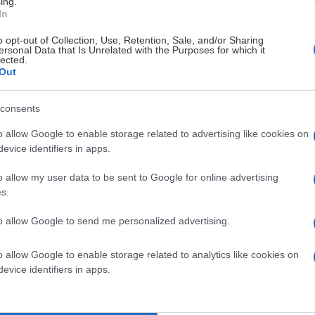
ing.
In
o opt-out of Collection, Use, Retention, Sale, and/or Sharing
ersonal Data that Is Unrelated with the Purposes for which it
lected.
Out
consents
o allow Google to enable storage related to advertising like cookies on
evice identifiers in apps.
o allow my user data to be sent to Google for online advertising
s.
to allow Google to send me personalized advertising.
gang!
o allow Google to enable storage related to analytics like cookies on
evice identifiers in apps.
amilie, venner og hockeyinteresserte til sesongens første
r en flott anledning til å bli bedre kjent med laget og få en