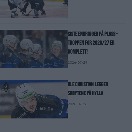
Siste endringer på plass –
troppen for 2026/27 er
komplett!
2026-07-29
Ole Christian legger
skøytene på hylla
2026-07-26