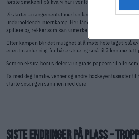
første smakebit på hva vi har i vente denne sesongen. Kan
Vi starter arrangementet med en kort presentasjon av årets s
underholdende internkamp. Her får du se både nye og kjente
spillere og rekker som kan utmerke seg i løpet av sesonge
Etter kampen blir det mulighet til å møte hele laget, slå av
er en fin anledning for både store og små til å komme tett 
Som en ekstra bonus deler vi ut gratis popcorn til alle so
Ta med deg familie, venner og andre hockeyentusiaster til h
starte sesongen sammen med dere!
SISTE ENDRINGER PÅ PLASS – TROP