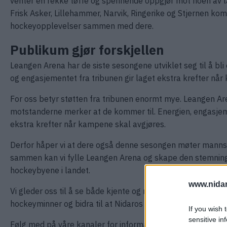
venter en rekke tøffe og spennende oppgjør mot noen av la
Frisk Asker, Lillehammer, Narvik, Ringerike og Stjernen kom
hockeyopplevelser sammen med dere.
Publikum gjør forskjellen
Leangen Arena har de siste sesongene utviklet seg til å bl
og engasjementet fra tribunen gir laget ekstra krefter når
For oss betyr støtten fra tribunen enormt mye. Leangen Aren
motstanderne merker at de kommer til. Energien, engasjemen
ekstra krefter når kampene skal avgjøres.
Derfor håper vi at dere også denne sesongen møter mannst
sammen kan vi fylle Leangen Arena og skape den stemning
hockeybyene i landet.
www.nida
Vi gleder oss til å se både kjente og nye ansikter på tri
hockeyminner og bidra til at Nidaros Hockey fortsetter å t
If you wish 
sensitive in
Følg med på våre kanaler for informasjon om billetter, ar