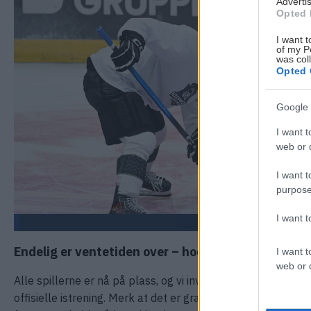
Advertis
Opted 
I want t
of my P
was col
Opted 
Google 
I want t
web or d
I want t
purpose
I want 
Endelig er ventetiden over – hockeysesongen er i 
I want t
web or d
Alle spillerne er nå på plass, og vi inviterer supportere, f
offisielle istrening. Merk at det er gratis inngang! Dette bli