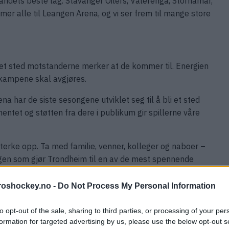
ndets beste lag. Stavanger Oilers, Vålerenga, Storhamar,
mer alle til Leangen Arena, og vi ser frem til mange store
i et sted motstanderne merker at de kommer til. Energien
 kampene skal avgjøres.
a har de siste sesongene utviklet seg til å bli et sted
tet og støtten fra dere i publikum gir spillerne våre
erke opp. Ta med familie, venner, kolleger og naboer –
en som gjør Trondheim til en av de mest spennende
roshockey.no -
Do Not Process My Personal Information
bunen gjennom hele sesongen. Sammen skal vi skape nye
a steg fremover.
to opt-out of the sale, sharing to third parties, or processing of your per
formation for targeted advertising by us, please use the below opt-out s
rangementer og eventuelle endringer i kampoppsettet.