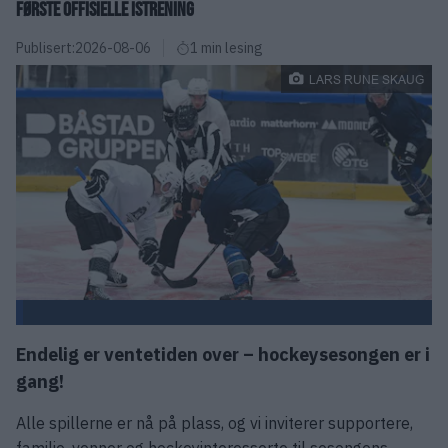
FØRSTE OFFISIELLE ISTRENING
Publisert:
2026-08-06
1 min lesing
LARS RUNE SKAUG
Endelig er ventetiden over – hockeysesongen er i
gang!
Alle spillerne er nå på plass, og vi inviterer supportere,
familie, venner og hockeyinteresserte til sesongens