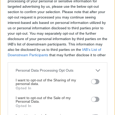
processing of your personal or sensitive information for
targeted advertising by us, please use the below opt-out
section to confirm your selection. Please note that after your
opt-out request is processed you may continue seeing
Etter ti sesonger på A-laget i Nidaros Hockey og
interest-based ads based on personal information utilized by
23 år i trøndersk ishockey har Ole Christian
us or personal information disclosed to third parties prior to
Westad Larssen bestemt seg for å avslutte
your opt-out. You may separately opt-out of the further
spillerkarrieren.
disclosure of your personal information by third parties on the
IAB’s list of downstream participants. This information may
En lang og innholdsrik spillerkarriere har kommet til veis
also be disclosed by us to third parties on the
IAB’s List of
Downstream Participants
that may further disclose it to other
ende. Ole Christian debuterte på A-laget til Nidaros som
third parties.
16-åring i 2016/2017-sesongen og har siden vært en
viktig del av klubbens utvikling.
Please note that this website/app uses one or more Google
Personal Data Processing Opt Outs
services and may gather and store information including but
Etter ti sesonger på seniorlaget, 272 offisielle kamper i
not limited to your visit or usage behaviour. You may click to
I want to opt-out of the Sharing of my
personal data.
grant or deny consent to Google and its third-party tags to
Nidaros-drakten og mer enn to tiår med ishockey i
Opted In
use your data for below specified purposes in below Google
Trondheim har han nå valgt å legge skøytene på hylla.
consent section.
I want to opt-out of the Sale of my
Personal Data.
–
Etter ti år i Nidaros Hockey og 23 år i trøndersk hockey
Opted In
har jeg valgt å legge skøytene på hylla. Det har ikke vært et