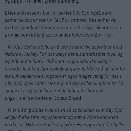
og opptil tre timer gratis parkering.
Etter suksessen i fjor fortsetter City Syd også som
samarbeidspartner for 50/50-lotteriet. Det er her du
mottar gavekort dersom du er den heldige vinneren, en
premie som økte gradvis under hele sesongen i fjor.
- Vi i City Syd er stolte av å være samarbeidspartner med
Nidaros Hockey. For oss betyr dette samarbeidet mye, og
jeg håper det bidrar til å støtte opp under det viktige
arbeidet klubben gjør i lokalsamfunnet, både på og utenfor
isen. Arbeidet med ungdom er også meget viktig for oss i
City Syd, og vi setter stor pris på den rollen klubben tar i å
skape et trygt og inkluderende tilbud for barn og
unge.,
sier senterleder Jonas Braad
- Vi er utrolig stolte over at en så solid aktør som City Syd
velger å øke sitte engasjement og satse videre sammen
med oss i Nidaros Hockey og vår reise oppover på tabellen