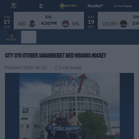
THU
SAT
EHL
EH
17
19
4:30 PM
2:0
NID
SPA
OILERS
SEP
SEP
CITY SYD UTVIDER SAMARBEIDET MED NIDAROS HOCKEY
Publisert:
2026-06-22
2 min lesing