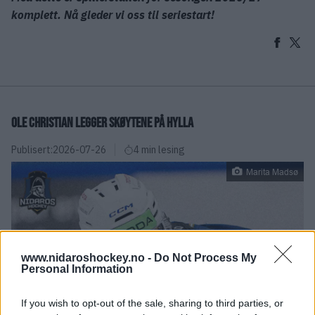
komplett. Nå gleder vi oss til seriestart!
OLE CHRISTIAN LEGGER SKØYTENE PÅ HYLLA
Publisert:
2026-07-26
4 min lesing
Marita Madsø
www.nidaroshockey.no -
Do Not Process My
Personal Information
If you wish to opt-out of the sale, sharing to third parties, or