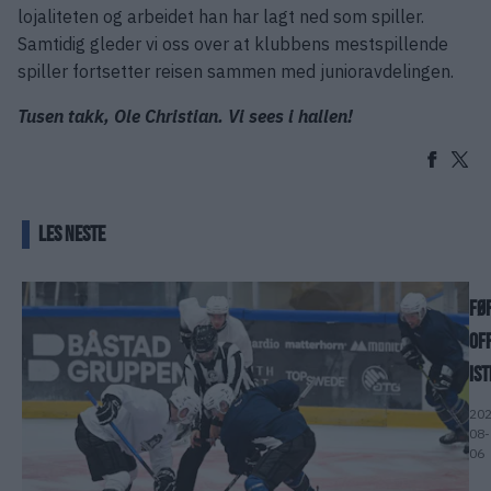
lojaliteten og arbeidet han har lagt ned som spiller.
Samtidig gleder vi oss over at klubbens mestspillende
spiller fortsetter reisen sammen med junioravdelingen.
Tusen takk, Ole Christian. Vi sees i hallen!
LES NESTE
Fø
off
is
202
08-
06