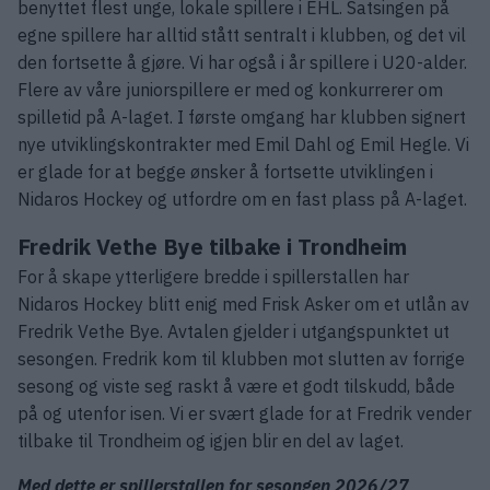
benyttet flest unge, lokale spillere i EHL. Satsingen på
egne spillere har alltid stått sentralt i klubben, og det vil
den fortsette å gjøre. Vi har også i år spillere i U20-alder.
Flere av våre juniorspillere er med og konkurrerer om
spilletid på A-laget. I første omgang har klubben signert
nye utviklingskontrakter med Emil Dahl og Emil Hegle. Vi
er glade for at begge ønsker å fortsette utviklingen i
Nidaros Hockey og utfordre om en fast plass på A-laget.
Fredrik Vethe Bye tilbake i Trondheim
For å skape ytterligere bredde i spillerstallen har
Nidaros Hockey blitt enig med Frisk Asker om et utlån av
Fredrik Vethe Bye. Avtalen gjelder i utgangspunktet ut
sesongen. Fredrik kom til klubben mot slutten av forrige
sesong og viste seg raskt å være et godt tilskudd, både
på og utenfor isen. Vi er svært glade for at Fredrik vender
tilbake til Trondheim og igjen blir en del av laget.
Med dette er spillerstallen for sesongen 2026/27