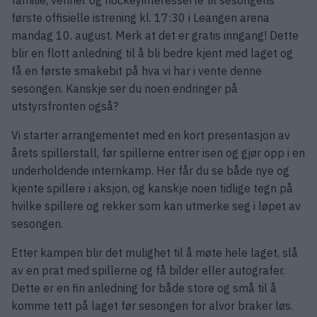
første offisielle istrening kl. 17:30 i Leangen arena
mandag 10. august. Merk at det er gratis inngang! Dette
blir en flott anledning til å bli bedre kjent med laget og
få en første smakebit på hva vi har i vente denne
sesongen. Kanskje ser du noen endringer på
utstyrsfronten også?
Vi starter arrangementet med en kort presentasjon av
årets spillerstall, før spillerne entrer isen og gjør opp i en
underholdende internkamp. Her får du se både nye og
kjente spillere i aksjon, og kanskje noen tidlige tegn på
hvilke spillere og rekker som kan utmerke seg i løpet av
sesongen.
Etter kampen blir det mulighet til å møte hele laget, slå
av en prat med spillerne og få bilder eller autografer.
Dette er en fin anledning for både store og små til å
komme tett på laget før sesongen for alvor braker løs.