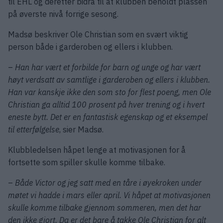
til EHL og deretter bidra til at klubben beholdt plassen
på øverste nivå forrige sesong.
Madsø beskriver Ole Christian som en svært viktig
person både i garderoben og ellers i klubben.
–
Han har vært et forbilde for barn og unge og har vært
høyt verdsatt av samtlige i garderoben og ellers i klubben.
Han var kanskje ikke den som sto for flest poeng, men Ole
Christian ga alltid 100 prosent på hver trening og i hvert
eneste bytt. Det er en fantastisk egenskap og et eksempel
til etterfølgelse
, sier Madsø.
Klubbledelsen håpet lenge at motivasjonen for å
fortsette som spiller skulle komme tilbake.
–
Både Victor og jeg satt med en tåre i øyekroken under
møtet vi hadde i mars eller april. Vi håpet at motivasjonen
skulle komme tilbake gjennom sommeren, men det har
den ikke gjort. Da er det bare å takke Ole Christian for alt