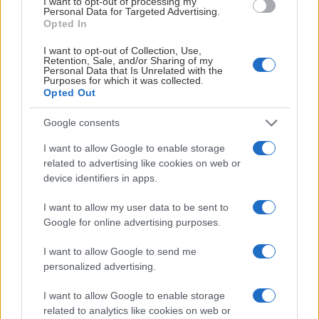
lett valg, men alt har sin slutt, og det føles riktig,
sier han.
I want to opt-out of processing my
Personal Data for Targeted Advertising.
Opted In
Leangen har vært hans andre hjem
I want to opt-out of Collection, Use,
Ole Christian har tilbrakt store deler av livet i Leangen
Retention, Sale, and/or Sharing of my
ishall. Gjennom junior- og seniorhockeyen har hallen
Personal Data that Is Unrelated with the
Purposes for which it was collected.
vært rammen rundt utallige treninger, kamper, vennskap
Opted Out
og minner.
Google consents
–
Leangen ishall har vært mitt andre hjem i over 20 år. Det
I want to allow Google to enable storage
er et utrolig fint miljø, og det er skapt minner i hallen som
related to advertising like cookies on web or
jeg vil ta med meg resten av livet
, sier han.
device identifiers in apps.
Han trekker særlig fram alle menneskene han har møtt
I want to allow my user data to be sent to
gjennom hockeyen.
Google for online advertising purposes.
–
Ishockey er en fantastisk sport som knytter relasjoner
I want to allow Google to send me
på en helt spesiell måte. Å spille junior- og seniorhockey i
personalized advertising.
Trondheim har vært et eventyr. Trondheim er, og vil alltid
I want to allow Google to enable storage
være, en hockeyby.
related to analytics like cookies on web or