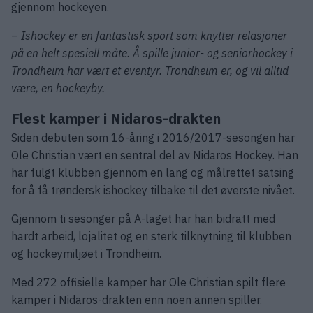
gjennom hockeyen.
–
Ishockey er en fantastisk sport som knytter relasjoner
på en helt spesiell måte. Å spille junior- og seniorhockey i
Trondheim har vært et eventyr. Trondheim er, og vil alltid
være, en hockeyby.
Flest kamper i Nidaros-drakten
Siden debuten som 16-åring i 2016/2017-sesongen har
Ole Christian vært en sentral del av Nidaros Hockey. Han
har fulgt klubben gjennom en lang og målrettet satsing
for å få trøndersk ishockey tilbake til det øverste nivået.
Gjennom ti sesonger på A-laget har han bidratt med
hardt arbeid, lojalitet og en sterk tilknytning til klubben
og hockeymiljøet i Trondheim.
Med 272 offisielle kamper har Ole Christian spilt flere
kamper i Nidaros-drakten enn noen annen spiller.