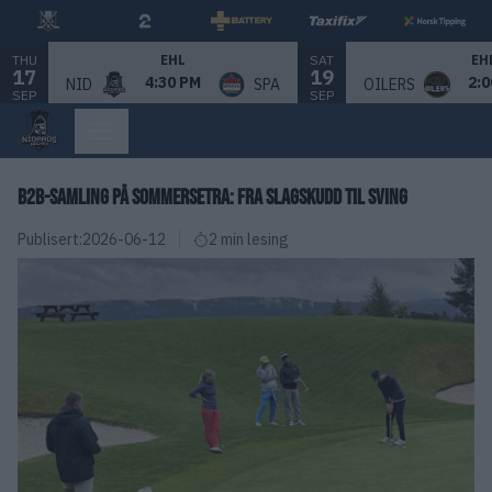
THU
SAT
EHL
EH
17
19
4:30 PM
2:0
NID
SPA
OILERS
SEP
SEP
B2B-SAMLING PÅ SOMMERSETRA: FRA SLAGSKUDD TIL SVING
Publisert:
2026-06-12
2 min lesing