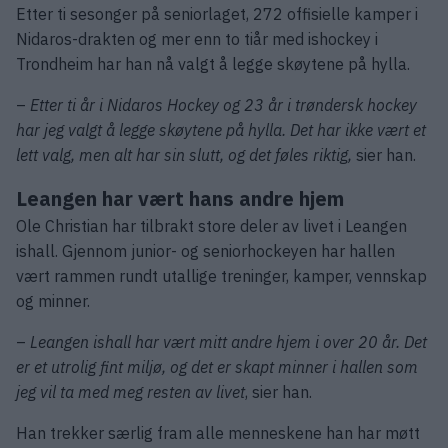
Etter ti sesonger på seniorlaget, 272 offisielle kamper i
Nidaros-drakten og mer enn to tiår med ishockey i
Trondheim har han nå valgt å legge skøytene på hylla.
–
Etter ti år i Nidaros Hockey og 23 år i trøndersk hockey
har jeg valgt å legge skøytene på hylla. Det har ikke vært et
lett valg, men alt har sin slutt, og det føles riktig,
sier han.
Leangen har vært hans andre hjem
Ole Christian har tilbrakt store deler av livet i Leangen
ishall. Gjennom junior- og seniorhockeyen har hallen
vært rammen rundt utallige treninger, kamper, vennskap
og minner.
–
Leangen ishall har vært mitt andre hjem i over 20 år. Det
er et utrolig fint miljø, og det er skapt minner i hallen som
jeg vil ta med meg resten av livet
, sier han.
Han trekker særlig fram alle menneskene han har møtt