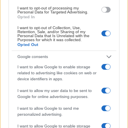
KOMPLETT!
I want to opt-out of processing my
Personal Data for Targeted Advertising.
Opted In
Publisert:
2026-07-29
2 min lesing
Sven-Erik Knoff | FotoKnoff
I want to opt-out of Collection, Use,
Retention, Sale, and/or Sharing of my
Personal Data that Is Unrelated with the
Purposes for which it was collected.
Opted Out
Google consents
I want to allow Google to enable storage
related to advertising like cookies on web or
device identifiers in apps.
I want to allow my user data to be sent to
Google for online advertising purposes.
Etter en aktiv sommer, både sportslig og ellers
I want to allow Google to send me
rundt klubben, er spillerstallen nå komplett
personalized advertising.
foran EHL-sesongen 2026/27.
I want to allow Google to enable storage