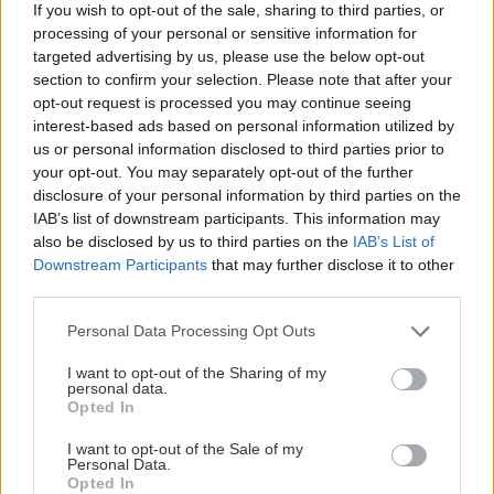
If you wish to opt-out of the sale, sharing to third parties, or
sesongen.
processing of your personal or sensitive information for
targeted advertising by us, please use the below opt-out
Etter kampen blir det mulighet til å møte hele laget, slå
section to confirm your selection. Please note that after your
av en prat med spillerne og få bilder eller autografer.
opt-out request is processed you may continue seeing
Dette er en fin anledning for både store og små til å
interest-based ads based on personal information utilized by
komme tett på laget før sesongen for alvor braker løs.
us or personal information disclosed to third parties prior to
your opt-out. You may separately opt-out of the further
Som en ekstra bonus deler vi ut gratis popcorn til alle
disclosure of your personal information by third parties on the
IAB’s list of downstream participants. This information may
som møter opp!
also be disclosed by us to third parties on the
IAB’s List of
Downstream Participants
that may further disclose it to other
Ta med deg familie, venner og andre hockeyentusiaster
third parties.
til hallen. Vi gleder oss til å samle hockeyfamilien igjen
og starte sesongen sammen med dere!
Please note that this website/app uses one or more Google
Personal Data Processing Opt Outs
services and may gather and store information including but
not limited to your visit or usage behaviour. You may click to
I want to opt-out of the Sharing of my
personal data.
grant or deny consent to Google and its third-party tags to
Opted In
use your data for below specified purposes in below Google
consent section.
I want to opt-out of the Sale of my
Personal Data.
Opted In
SISTE ENDRINGER PÅ PLASS – TROPPEN FOR 2026/27 ER