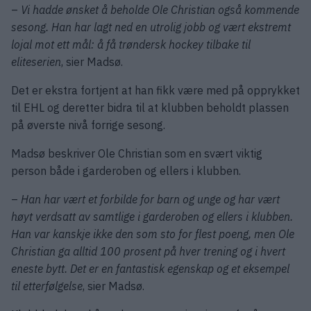
–
Vi hadde ønsket å beholde Ole Christian også kommende
sesong. Han har lagt ned en utrolig jobb og vært ekstremt
lojal mot ett mål: å få trøndersk hockey tilbake til
eliteserien
, sier Madsø.
Det er ekstra fortjent at han fikk være med på opprykket
til EHL og deretter bidra til at klubben beholdt plassen
på øverste nivå forrige sesong.
Madsø beskriver Ole Christian som en svært viktig
person både i garderoben og ellers i klubben.
–
Han har vært et forbilde for barn og unge og har vært
høyt verdsatt av samtlige i garderoben og ellers i klubben.
Han var kanskje ikke den som sto for flest poeng, men Ole
Christian ga alltid 100 prosent på hver trening og i hvert
eneste bytt. Det er en fantastisk egenskap og et eksempel
til etterfølgelse
, sier Madsø.