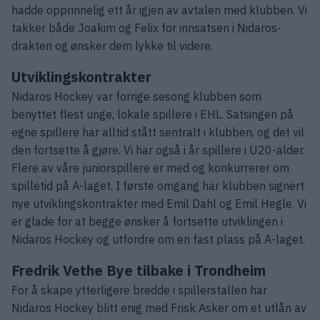
hadde opprinnelig ett år igjen av avtalen med klubben. Vi
takker både Joakim og Felix for innsatsen i Nidaros-
drakten og ønsker dem lykke til videre.
Utviklingskontrakter
Nidaros Hockey var forrige sesong klubben som
benyttet flest unge, lokale spillere i EHL. Satsingen på
egne spillere har alltid stått sentralt i klubben, og det vil
den fortsette å gjøre. Vi har også i år spillere i U20-alder.
Flere av våre juniorspillere er med og konkurrerer om
spilletid på A-laget. I første omgang har klubben signert
nye utviklingskontrakter med Emil Dahl og Emil Hegle. Vi
er glade for at begge ønsker å fortsette utviklingen i
Nidaros Hockey og utfordre om en fast plass på A-laget.
Fredrik Vethe Bye tilbake i Trondheim
For å skape ytterligere bredde i spillerstallen har
Nidaros Hockey blitt enig med Frisk Asker om et utlån av