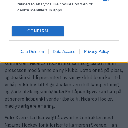
Avganger
related to analytics like cookies on web or
device identifiers in apps.
Nidaros Hockey har over lengre tid vært i dialog med
Joakim Stokvik om veien videre. Selv om Joakim i
utgangspunktet har kontrakt med klubben også
CONFIRM
kommende sesong, er begge parter enige om at han
trenger regelmessig spilletid for å fortsette utviklingen.
Da det åpnet seg en ny mulighet for Joakim, ble klubben
Data Deletion
Data Access
Privacy Policy
og spilleren enige om å avslutte den gjeldende
kontrakten. Nidaros Hockey har samtidig bistått ham i
prosessen med å finne en ny klubb. Dette er nå på plass,
og Joakim vil bli presentert av sin nye klubb om kort tid.
Vi håper klubbskiftet gir Joakim verdifull kamperfaring
og gode utviklingsmuligheter.Forhåpentligvis kan han på
et senere tidspunkt vende tilbake til Nidaros Hockey
med ytterligere erfaring.
Felix Kvernstad har valgt å avslutte kontrakten med
Nidaros Hockey for å fortsette karrieren i Sverige. Han