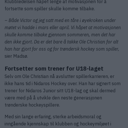
Klubbledelsen håpet lenge at motivasjonen for å
fortsette som spiller skulle komme tilbake.
–
Både Victor og jeg satt med en tåre i øyekroken under
møtet vi hadde i mars eller april. Vi håpet at motivasjonen
skulle komme tilbake gjennom sommeren, men det har
den ikke gjort. Da er det bare å takke Ole Christian for alt
han har gjort for oss og for trøndersk hockey som spiller,
sier Madsø.
Fortsetter som trener for U18-laget
Selv om Ole Christian nå avslutter spillerkarrieren, er
ikke hans tid i Nidaros Hockey over. Han har signert som
trener for Nidaros Junior sitt U18-lag og skal dermed
være med på å utvikle den neste generasjonen
trønderske hockeyspillere.
Med sin lange erfaring, sterke arbeidsmoral og
inngående kjennskap til klubben og hockeymiljøet i